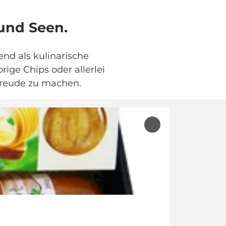
 und Seen.
gend als kulinarische
ige Chips oder allerlei
Freude zu machen.
'Eichberg
Genuss-
Manufaktur'
zur
Merkliste
hinzufügen