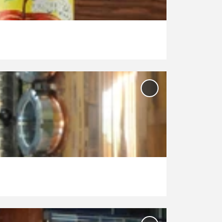
hinzufügen
'Manufaktur
Distillerie
Seetal' zur
Merkliste
hinzufügen