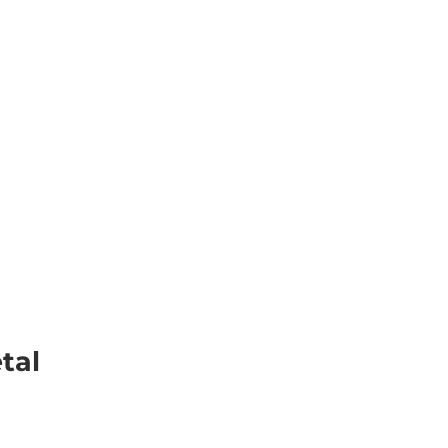
Veranstaltungen
Webcams
Wetter
Merkzettel
Suche
tal