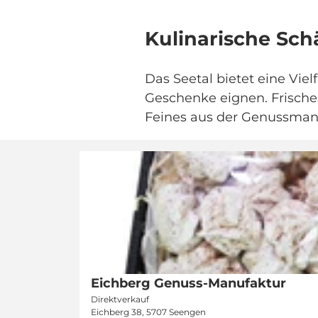
Kulinarische Sch
Das Seetal bietet eine Viel
Geschenke eignen. Frisches
Feines aus der Genussmanu
D
e
t
a
i
l
s
Eichberg Genuss-Manufaktur
Seetal Tourismus |
CC-BY
e
Direktverkauf
i
Eichberg 38, 5707 Seengen