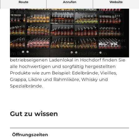
Route
Anrufen
Website
Besuchen Sie die Distillerie Seetal und tauchen Sie
in die faszinierende Welt der Edelbrände und
Liköre ein.
Erleben Sie im Brennereilokal der Distillerie Seetal
wie Destillate entstehen oder nehmen Sie an einer
© Seetal Tourismus, Seetal Tourismus |
CC-BY
Gruppendegustation teil. Bis zu 50 Personen finden
im Brennereilokal in Unterebersol Platz. Im
betriebseigenen Ladenlokal in Hochdorf finden Sie
© Seetal Tourismus |
CC-BY
alle hochwertigen und sorgfältig hergestellten
Produkte wie zum Beispiel: Edelbrände, Vieilles,
Grappa, Liköre und Rahmliköre, Whisky und
Spezialbrände.
Gut zu wissen
Öffnungszeiten