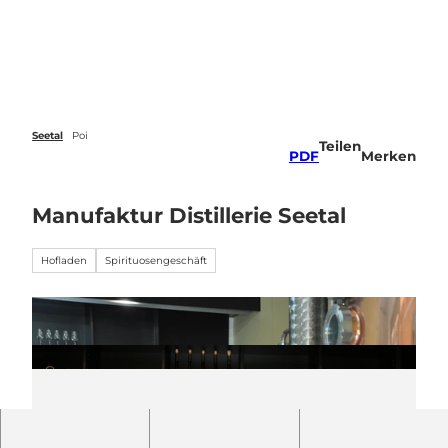
Z
u
Veranstaltungen
Webcams
Wetter
Suche
Menü
m
I
n
h
a
Seetal
Poi
Teilen
l
PDF
Merken
t
Manufaktur Distillerie Seetal
Hofladen
Spirituosengeschäft