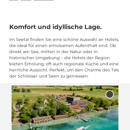
Komfort und idyllische Lage.
Im Seetal finden Sie eine schöne Auswahl an Hotels,
die ideal für einen erholsamen Aufenthalt sind. Ob
direkt am See, mitten in der Natur oder in
historischer Umgebung – die Hotels der Region
bieten Erholung, oft auch regionale Küche und eine
herrliche Aussicht. Perfekt, um den Charme des Tals
der Schlösser und Seen zu geniessen.
D
e
'Seerose 
t
Spa,
Meisters
a
zur Merkl
i
hinzufüg
l
s