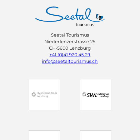
n
a
'
u
ö
r
f
a
f
n
n
t
Seetal Tourismus
e
O
Niederlenzerstrasse 25
n
c
CH-5600 Lenzburg
h
+41 (0)41 920 45 29
s
info@seetaltourismus.ch
e
n
L
o
d
g
e
,
L
e
n
z