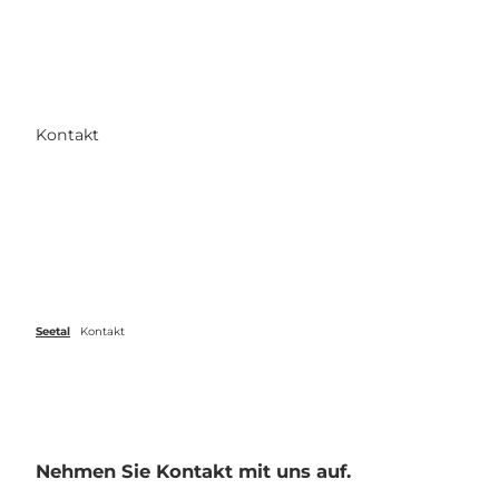
Z
u
Veranstaltungen
Webcams
Wetter
Suche
Menü
m
I
n
h
Kontakt
a
l
t
Seetal
Kontakt
Nehmen Sie Kontakt mit uns auf.