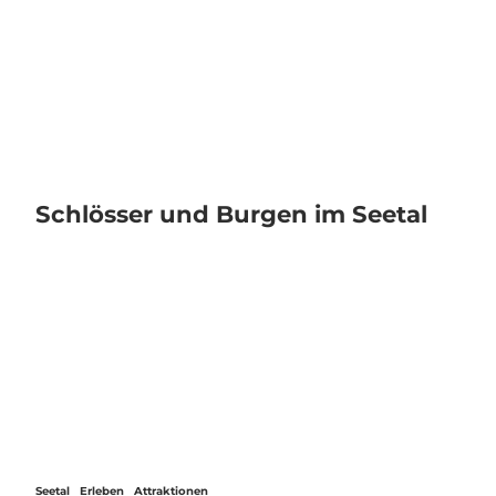
Z
u
Veranstaltungen
Webcams
Wetter
Suche
Menü
m
I
n
h
a
l
t
Schlösser und Burgen im Seetal
Seetal
Erleben
Attraktionen