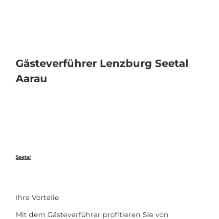
Z
u
Veranstaltungen
Webcams
Wetter
Suche
Menü
m
I
n
h
Gästeverführer Lenzburg Seetal
a
Aarau
l
t
Seetal
Ihre Vorteile
Mit dem Gästeverführer profitieren Sie von