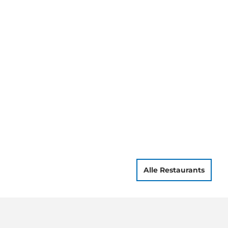
Picknick-
und
Feuerstellen
Alle Restaurants
Kulinarische
Erlebnisse