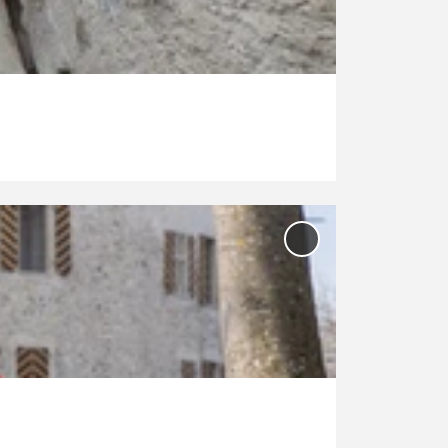
Lenzburg'
zur
Merkliste
hinzufügen
'Schloss
Foxtrail:
Wasserschloss
Hallwyl ' zur
Merkliste
hinzufügen