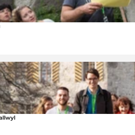
g
allwyl