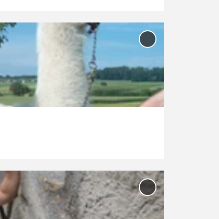
'Lamatrekking
Kottmann '
zur Merkliste
hinzufügen
'Schloss
Foxtrail:
Schloss