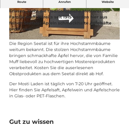
Route
Anrufen
Website
Auf dem östlichen Hügelzug des Seetals, dem
Erlosen, steht die traditionsreiche Mosterei der
© Seetal Tourismus, Seetal Tourismus
© Seetal Tourismus, Seetal Tourismus
Familie Muff. Bereits seit 1915 werden hier aus
feinen Seetaler Äpfeln schmackhafte Apfelsäfte
produziert.
© Seetal Tourismus, Seetal Tourismus
Die Region Seetal ist für ihre Hochstammbäume
weitum bekannt. Die stolzen Hochstammbäume
bringen schmackhafte Äpfel hervor, die von Familie
Muff liebevoll zu hochwertigen Mostereiprodukten
verarbeitet. Kosten Sie die auserlesenen
Obstprodukten aus dem Seetal direkt ab Hof.
Der Mosti Laden ist täglich von 7-20 Uhr geöffnet.
Hier finden Sie Apfelsaft, Apfelwein und Apfelschorle
in Glas- oder PET-Flaschen.
Gut zu wissen