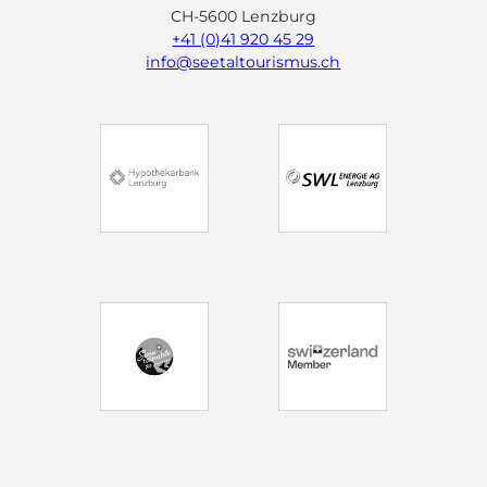
CH-5600 Lenzburg
+41 (0)41 920 45 29
info@seetaltourismus.ch
I
F
Y