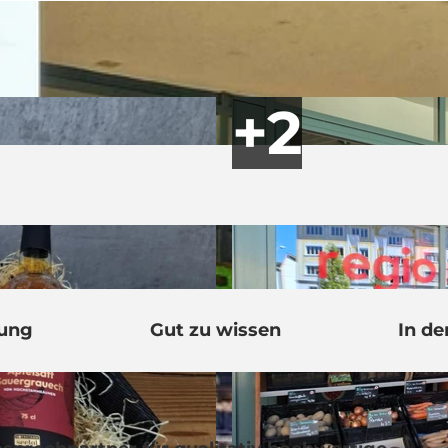
bung
Gut zu wissen
In de