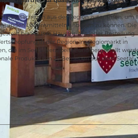
Ansprechpartner für qualitativ hochwertige
 Hersteller:innen aus der Region zusammen, um 
gesunden Lebensmitteln anbieten zu können. Die
stellt bis vor Ihre Haustür. Mit jeder Bestellung
© Lieferdienst Seetal |
CC-BY
 Wertschöpfung in der Region. Im Regiomarkt in
n, die im Seetal verarbeitet und hergestellt werd
onale Produkte von 25 Betrieben aus dem Seetal