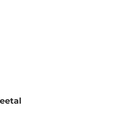
Veranstaltungen
Webcams
Wetter
Merkzettel
Suche
eetal