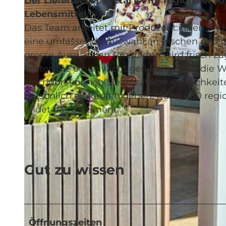
Der Lieferdienst Seetal ist Ihr regionaler 
Lebensmittel.
Das Team arbeitet mit Produzent:innen und
eine umfassende Auswahl an frischen und 
grosse Auswahl an Produkten wird frisch zuge
© Lieferdienst Seetal |
CC-BY
leisten Sie einen wichtigen Beitrag für die
Hochdorf können Sie unzählige Köstlichkeite
persönlich einkaufen gehen. Rund 400 regi
bildet das Sortiment.
Gut zu wissen
Öffnungszeiten