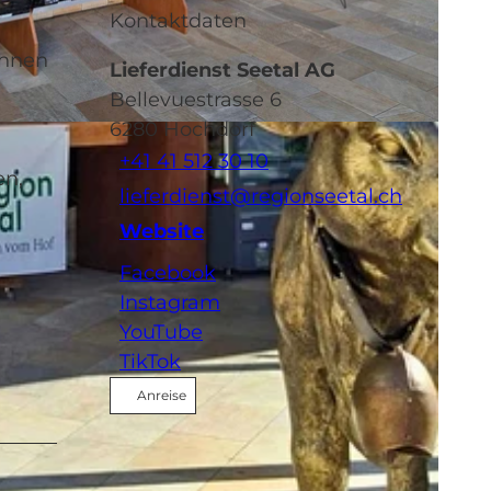
Kontaktdaten
Ihnen
Lieferdienst Seetal AG
Bellevuestrasse 6
6280
Hochdorf
+41 41 512 30 10
en,
lieferdienst@regionseetal.ch
Website
Facebook
Instagram
YouTube
TikTok
Anreise