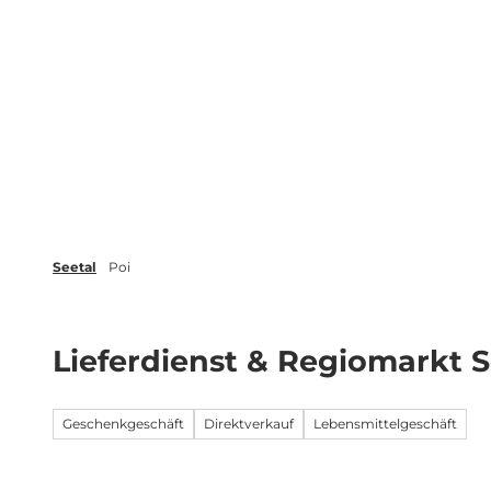
Z
r
Veranstaltungen
Blog
Broschüren
u
m
Erleben
Planen
Inspiration
I
n
h
a
l
t
Seetal
Poi
Lieferdienst & Regiomarkt S
Geschenkgeschäft
Direktverkauf
Lebensmittelgeschäft