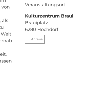
amm
Veranstaltungsort
d von
t
Kulturzentrum Braui
 als
Brauiplatz
zu
6280
Hochdorf
 Welt
Anreise
fernab
it,
lassen