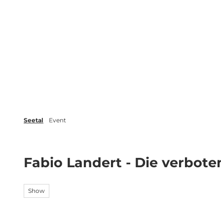
Z
r
Veranstaltungen
Blog
Broschüren
u
m
Erleben
Planen
Inspiration
I
n
h
a
l
t
Seetal
Event
Fabio Landert - Die verbote
Show