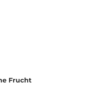
Veranstaltungen
Webcams
Wetter
Merkzettel
Suche
ne Frucht