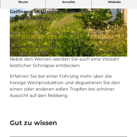
Route
Anrufen
Website
Gleich unterhalb des Schlosses Heidegg, in
Gelfingen im Luzerner Seetal, finden Sie das
Weingut Heidegg.
Hier werden mehr als 20 Weine hergestellt: vom
hochwertigen Barriquewein, bis zu reizenden
© Seetal Tourismus, Christian Perret
Süssweine, prickelnde Schaumweine und
zahlreichen Weine mit regionalem Seltenheitswert.
Nebst den Weinen werden Sie auch eine Vielzahl
© Christian Perret, Seetal Tourismus
köstlicher Schnäpse entdecken.
Erfahren Sie bei einer Führung mehr über die
hiesige Weinproduktion und degustieren Sie den
einen oder anderen edlen Tropfen bei schöner
Aussicht auf den Rebberg.
Gut zu wissen