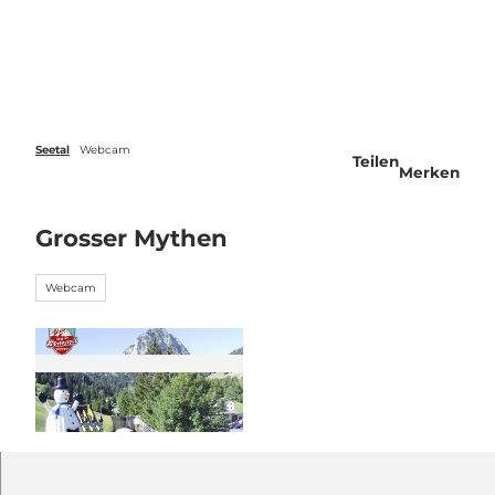
Z
u
Veranstaltungen
Webcams
Wetter
Suche
Menü
m
I
n
h
a
Seetal
Webcam
Teilen
l
Merken
t
Grosser Mythen
Webcam
©
CC-BY