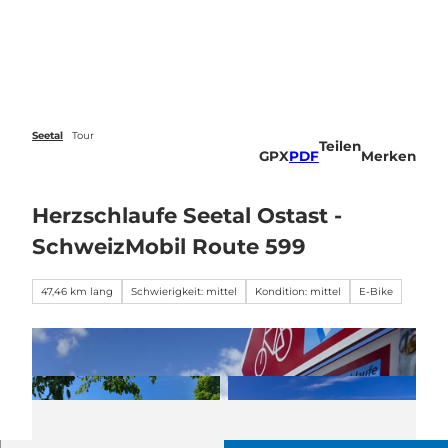
Z
u
Veranstaltungen
Webcams
Wetter
Suche
Menü
m
I
n
h
a
Seetal
Tour
Teilen
l
GPX
PDF
Merken
t
Herzschlaufe Seetal Ostast -
SchweizMobil Route 599
47,46 km lang
Schwierigkeit: mittel
Kondition: mittel
E-Bike