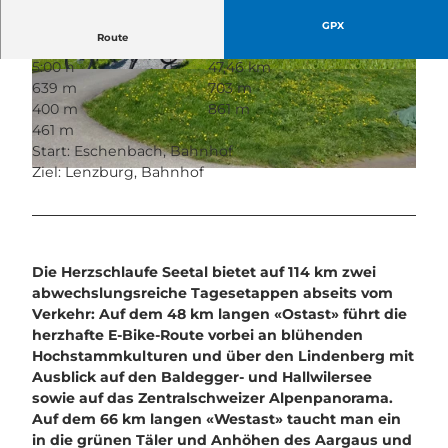
GPX
Route
5:00 h
47,46 km
© Seetal Tourismus, perretfoto.ch, Perret
© Seetal Tourismus, perretfoto.ch
639 m
703 m
400 m
861 m
461 m
Start: Eschenbach, Bahnhof
Ziel: Lenzburg, Bahnhof
© Seetal Tourismus, herzroute.ch
Die Herzschlaufe Seetal bietet auf 114 km zwei
abwechslungsreiche Tagesetappen abseits vom
Verkehr: Auf dem 48 km langen «Ostast» führt die
herzhafte E-Bike-Route vorbei an blühenden
Hochstammkulturen und über den Lindenberg mit
Ausblick auf den Baldegger- und Hallwilersee
sowie auf das Zentralschweizer Alpenpanorama.
Auf dem 66 km langen «Westast» taucht man ein
in die grünen Täler und Anhöhen des Aargaus und