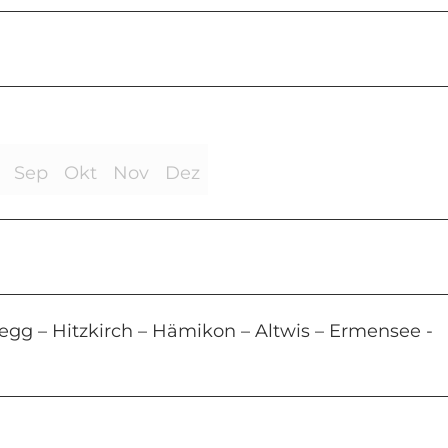
Sep
Okt
Nov
Dez
degg – Hitzkirch – Hämikon – Altwis – Ermensee -