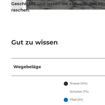
Geschichte und lassen Sie sich von den Ki
raschen.
© Verein Kapellenweg Seetal, Verein Kapellenweg Seetal
Gut zu wissen
Wegebeläge
Strasse (14%)
Schotter (7%)
Pfad (3%)