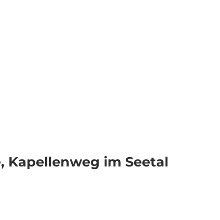
Veranstaltungen
Webcams
Wetter
Merkzettel
Suche
e, Kapellenweg im Seetal