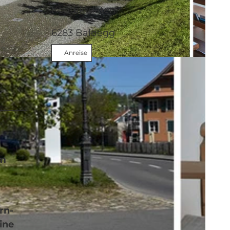
Kontaktdaten
6283
Baldegg
Anreise
im
rn­
ine