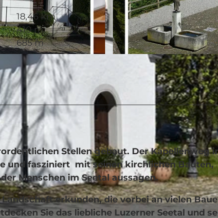
18,46 km
410 m
685 m
© Verein Kapellenweg Seetal, Verein Kapellenweg Seetal
rdent­lichen Stellen gebaut. Der Ka­pel­len­weg 
e und fas­ziniert mit seinen kirch­lichen Bauten,
n der Menschen im Seetal aus­sagen.
Land­schaft erkun­den, die vor­bei an vielen Baue
­decken Sie das lieb­liche Luzer­ner Seetal und se