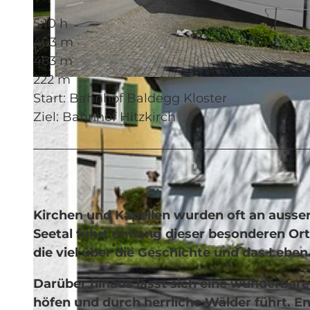
5:10 h
403 m
463 m
222 m
© Verein Kapellenweg Seetal, Verein Kapellenweg Seetal
Start: Bahnhof Baldegg Kloster
Ziel: Bahnhof Hitzkirch
Kirchen und Kapellen wurden oft an ausser­o
Seetal führt entlang dieser beson­deren Ort
die viel über die Geschichte und das Lebe
Darüber hinaus lässt sich eine wunder­bare 
höfen und durch herr­liche Wälder führt. Ent