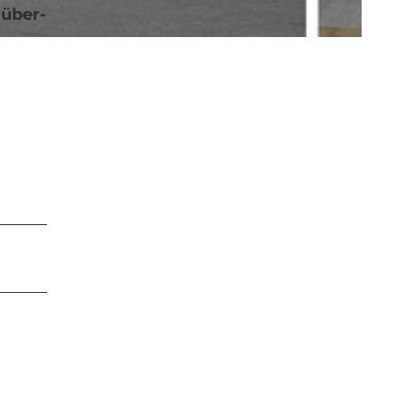
 über­