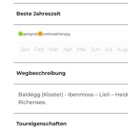
Beste Jahreszeit
geeignet
wetterabhängig
Jan
Feb
Mär
Apr
Mai
Jun
Jul
Aug
Wegbeschreibung
Baldegg (Kloster) - Ibenmoos – Lieli – Hei
Richensee.
Toureigenschaften