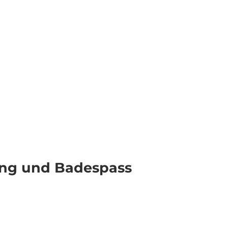
Veranstaltungen
Webcams
Wetter
Merkzettel
Suche
ung und Badespass