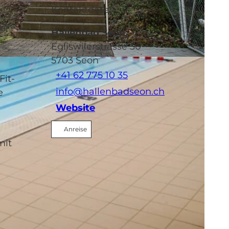
Kontaktdaten
er
Hallenbad Seon
Egliswilerstrasse 30
5703
Seon
+41 62 775 10 35
it-
info@hallenbadseon.ch
e
Website
Anreise
mit