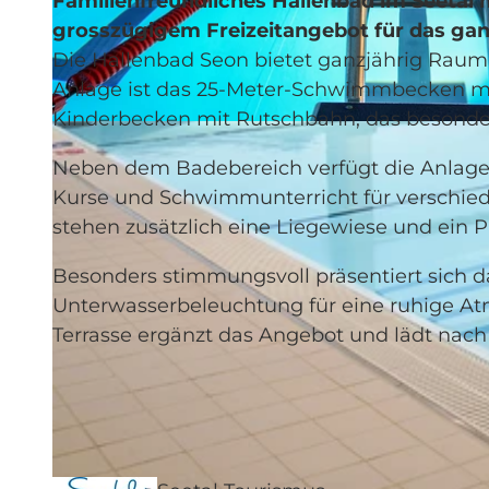
Familienfreundliches Hallenbad im Seetal 
grosszügigem Freizeitangebot für das gan
Die Hallenbad Seon bietet ganzjährig Raum 
Anlage ist das 25-Meter-Schwimmbecken mit
Kinderbecken mit Rutschbahn, das besonders
© Seetal Tourismus, Seetal Tourismus |
CC-BY
Neben dem Badebereich verfügt die Anlage
Kurse und Schwimmunterricht für verschi
stehen zusätzlich eine Liegewiese und ein 
Besonders stimmungsvoll präsentiert sich 
Unterwasserbeleuchtung für eine ruhige At
Terrasse ergänzt das Angebot und lädt na