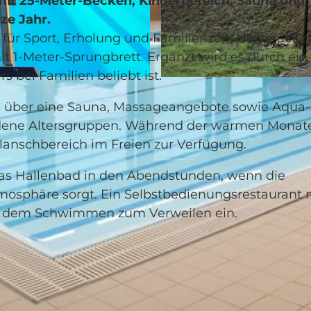
mit 25-Meter-Becken, Kinderbereich, Sauna und
ze Jahr.
für Sport, Erholung und Familienzeit. Herzstück d
 1-Meter-Sprungbrett. Ergänzt wird es durch ein
 bei Familien beliebt ist.
© Seetal Tourismus, Seetal Tourismus |
CC-BY
 über eine Sauna, Massageangebote sowie Aqua-F
edene Altersgruppen. Während der warmen Monat
Planschbereich im Freien zur Verfügung.
das Hallenbad in den Abendstunden, wenn die
mosphäre sorgt. Ein Selbstbedienungsrestaurant 
ch dem Schwimmen zum Verweilen ein.