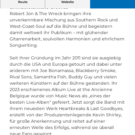
Rasante Gitarrensoli, gefühlvolle Harmonien und
Route
Website
unwiderstehliche Grooves
Robert Jon & The Wreck bringen ihre
unverkennbare Mischung aus Southern Rock und
West-Coast-Soul auf die Bühne und begeistern
damit weltweit ihr Publikum – mit glühender
Gitarrenarbeit, soulvollen Harmonien und ehrlichem
Songwriting.
Seit ihrer Gründung im Jahr 2011 sind sie ausgiebig
durch die USA und Europa getourt und dabei unter
anderem mit Joe Bonamassa, Blackberry Smoke,
Rival Sons, Samantha Fish, Buddy Guy und vielen
weiteren Künstlern auf der Bühne gestanden. Ihr
2023 erschienenes Album Live at the Ancienne
Belgique wurde von Music News als „eines der
besten Live-Alben“ gefeiert. Jetzt sorgt die Band mit
ihrem neuesten Werk Heartbreaks & Last Goodbyes,
erstellt von der Produzentenlegende Kevin Shirley,
für große Anerkennung und reitet auf einer
erneuten Welle des Erfolgs, während sie überall
neue Fans gewinnt.