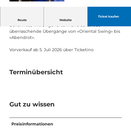
© Guidle.com
Ticket kaufen
Das Duo Flury/Keller verbindet Klassik mit Jazz,
Route
Website
Bekanntes mit Ungehörtem und schafft so
überraschende Übergänge von «Oriental Swing» bis
«Abendrot».
Vorverkauf ab 5. Juli 2026 über Ticketino
Terminübersicht
Gut zu wissen
Preisinformationen