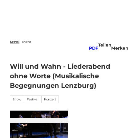
Z
u
Veranstaltungen
Webcams
Wetter
Suche
Menü
m
I
n
h
a
Seetal
Event
Teilen
l
PDF
Merken
t
Will und Wahn - Liederabend
ohne Worte (Musikalische
Begegnungen Lenzburg)
Show
Festival
Konzert