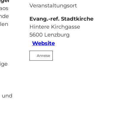
iger
Veranstaltungsort
haos
ende
Evang.-ref. Stadtkirche
llen
Hintere Kirchgasse
5600
Lenzburg
Website
Anreise
ige
) und