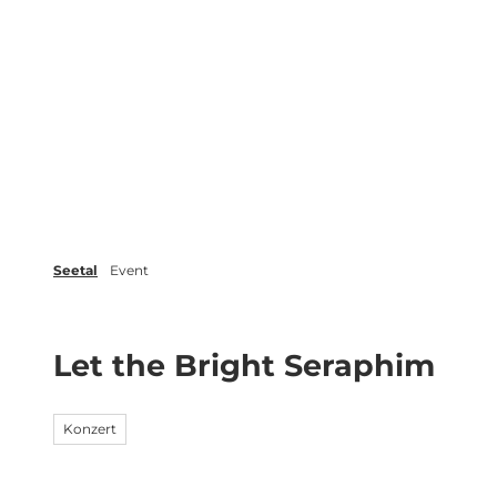
Z
r
Veranstaltungen
Blog
Broschüren
u
m
Erleben
Planen
Inspiration
I
n
h
a
l
t
Seetal
Event
Let the Bright Seraphim
Konzert