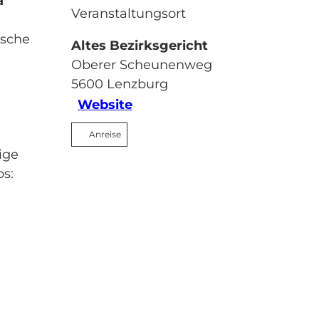
a
Veranstaltungsort
ische
Altes Bezirksgericht
Oberer Scheunenweg
5600
Lenzburg
Website
Anreise
ige
s: