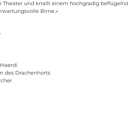
m Theater und knallt einem hochgradig beflügeln
rwartungsvolle Birne.»
r
 Haerdi
en des Drachenhorts
rcher