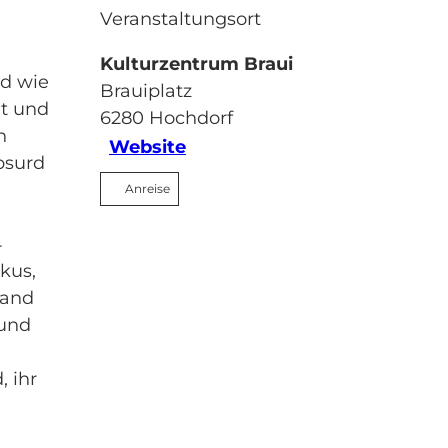
Veranstaltungsort
Kulturzentrum Braui
nd wie
Brauiplatz
it und
6280
Hochdorf
n
Website
bsurd
Anreise
4
kus,
mand
 und
 ihr