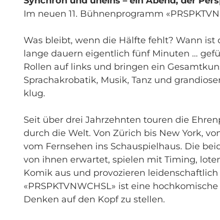
Synchron und uneins – ein Abend, der Pers
Im neuen 11. Bühnenprogramm «PRSPKT
Was bleibt, wenn die Hälfte fehlt? Wann ist
lange dauern eigentlich fünf Minuten … gef
Rollen auf links und bringen ein Gesamtkun
Sprachakrobatik, Musik, Tanz und grandiose
klug.
Seit über drei Jahrzehnten touren die Ehre
durch die Welt. Von Zürich bis New York, vo
vom Fernsehen ins Schauspielhaus. Die be
von ihnen erwartet, spielen mit Timing, lote
Komik aus und provozieren leidenschaftlic
«PRSPKTVNWCHSL» ist eine hochkomische Expe
Denken auf den Kopf zu stellen.