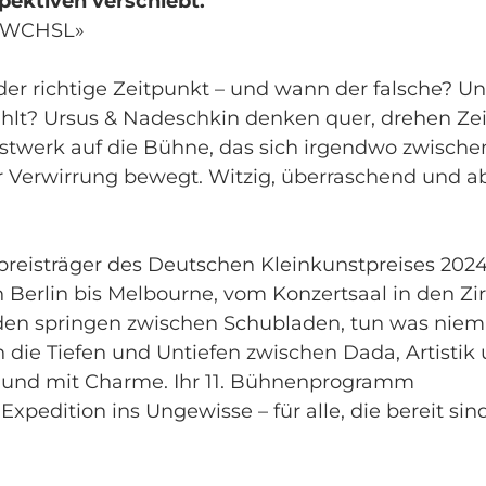
pektiven verschiebt.
VNWCHSL»
 der richtige Zeitpunkt – und wann der falsche? U
ühlt? Ursus & Nadeschkin denken quer, drehen Ze
stwerk auf die Bühne, das sich irgendwo zwische
r Verwirrung bewegt. Witzig, überraschend und a
npreisträger des Deutschen Kleinkunstpreises 202
n Berlin bis Melbourne, vom Konzertsaal in den Zir
iden springen zwischen Schubladen, tun was nie
n die Tiefen und Untiefen zwischen Dada, Artistik
h und mit Charme. Ihr 11. Bühnenprogramm
dition ins Ungewisse – für alle, die bereit sind,