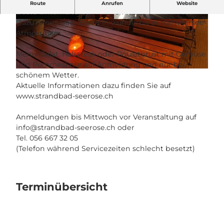
Stubete mit Essen
Route
Anrufen
Website
Beste Unterhaltung mit Live Musik.
Dazu feines Badi-Essen in wunderbarer Hallwilersee-
© Guidle.com
© Guidle.com
Atmosphäre.
Menu (Salat, Halssteak oder Pouletbrust mit Gemüse
und Pommes) nur auf Anmeldung und nur bei
© Guidle.com
schönem Wetter.
Aktuelle Informationen dazu finden Sie auf
www.strandbad-seerose.ch
Anmeldungen bis Mittwoch vor Veranstaltung auf
info@strandbad-seerose.ch
oder
Tel. 056 667 32 05
(Telefon während Servicezeiten schlecht besetzt)
Terminübersicht