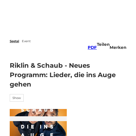
Z
u
Veranstaltungen
Webcams
Wetter
Suche
Menü
m
I
n
h
a
Seetal
Event
Teilen
l
PDF
Merken
t
Riklin & Schaub - Neues
Programm: Lieder, die ins Auge
gehen
Show