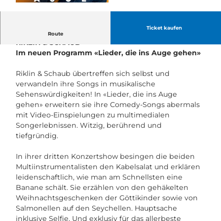
© Guidle.com
Ticket kaufen
Neue Songs mit Tiefenschärfe
Route
RIKLIN & SCHAUB
Im neuen Programm «Lieder, die ins Auge gehen»
Riklin & Schaub übertreffen sich selbst und
verwandeln ihre Songs in musikalische
Sehenswürdigkeiten! In «Lieder, die ins Auge
gehen» erweitern sie ihre Comedy-Songs abermals
mit Video-Einspielungen zu multimedialen
Songerlebnissen. Witzig, berührend und
tiefgründig.
In ihrer dritten Konzertshow besingen die beiden
Multiinstrumentalisten den Kabelsalat und erklären
leidenschaftlich, wie man am Schnellsten eine
Banane schält. Sie erzählen von den gehäkelten
Weihnachtsgeschenken der Göttikinder sowie von
Salmonellen auf den Seychellen. Hauptsache
inklusive Selfie. Und exklusiv für das allerbeste