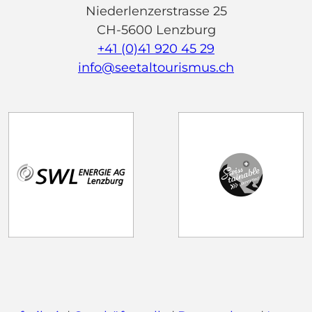
Niederlenzerstrasse 25
CH-5600 Lenzburg
+41 (0)41 920 45 29
info@seetaltourismus.ch
I
F
Y
n
a
o