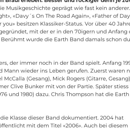
 Braui erleben. Besser und rockiger denn je zu
e Musikgeschichte geprägt wie fast kein anderer
ight», «Davy´s On The Road Again», «Father of Day
r you» besitzen Klassiker-Status. Vor über 40 Jahr
egründet, mit der er in den 70igern und Anfang 
r. Berühmt wurde die Earth Band damals schon d
s, der immer noch in der Band spielt. Anfang 19
d Mann wieder ins Leben gerufen. Zuerst waren 
cCalla (Gesang), Mick Rogers (Gitarre, Gesang)
er Clive Bunker mit von der Partie. Später stiess
76 und 1980) dazu. Chris Thompson hat die Eart
die Klasse dieser Band dokumentiert. 2004 hat
ffentlicht mit dem Titel «2006». Auch bei diesem