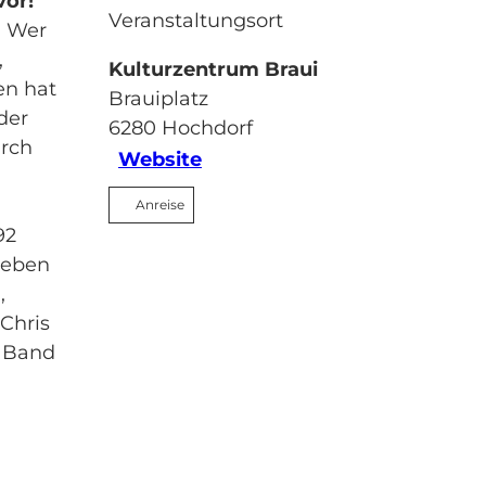
vor!
Veranstaltungsort
. Wer
,
Kulturzentrum Braui
en hat
Brauiplatz
der
6280
Hochdorf
urch
Website
Anreise
92
neben
,
 Chris
h Band