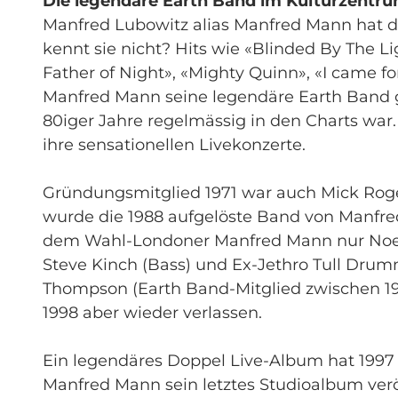
Die legendäre Earth Band im Kulturzentrum
Manfred Lubowitz alias Manfred Mann hat di
kennt sie nicht? Hits wie «Blinded By The L
Father of Night», «Mighty Quinn», «I came fo
Manfred Mann seine legendäre Earth Band g
80iger Jahre regelmässig in den Charts wa
ihre sensationellen Livekonzerte.
Gründungsmitglied 1971 war auch Mick Roger
wurde die 1988 aufgelöste Band von Manfre
dem Wahl-Londoner Manfred Mann nur Noel M
Steve Kinch (Bass) und Ex-Jethro Tull Drumm
Thompson (Earth Band-Mitglied zwischen 19
1998 aber wieder verlassen.
Ein legendäres Doppel Live-Album hat 1997 
Manfred Mann sein letztes Studioalbum verö