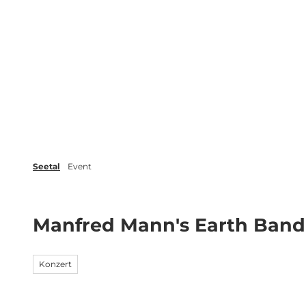
Z
r
Veranstaltungen
Blog
Broschüren
u
m
Erleben
Planen
Inspiration
I
n
h
a
l
t
Seetal
Event
Manfred Mann's Earth Band 
Konzert