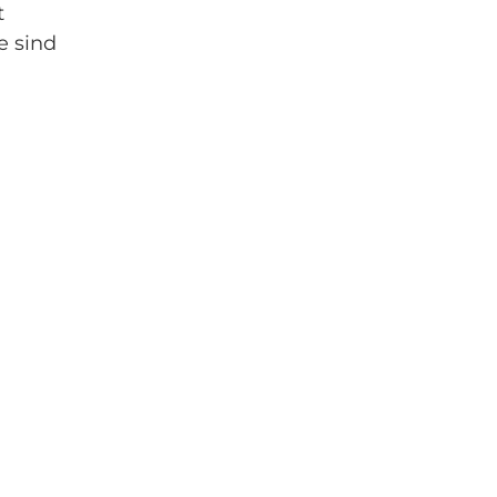
t
e sind