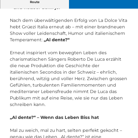
Die grösste Italo-Musikshow der Schweiz ist zurück
Route
– und heisser denn je!
Nach dem überwältigenden Erfolg von La Dolce Vita
hebt Grüezi Italia erneut ab – mit einer brandneuen
Show voller Leidenschaft, Humor und italienischem
Temperament:
„Al dente?“
Erneut inspiriert vom bewegten Leben des
charismatischen Sängers Roberto De Luca erzählt
die neue Produktion die Geschichte der
italienischen Secondos in der Schweiz – ehrlich,
berührend, witzig und voller Herz. Zwischen grossen
Gefühlen, turbulenten Familienmomenten und
mediterraner Lebensfreude nimmt De Luca das
Publikum mit auf eine Reise, wie sie nur das Leben
schreiben kann.
„Al dente?“ – Wenn das Leben Biss hat
Mal zu weich, mal zu hart, selten perfekt gekocht –
genau wie das Leben. „Al dente?“ ist eine