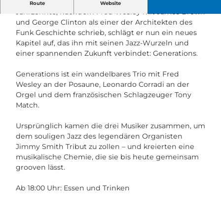
Die Funk-Legende zurück auf der Konservi-Bühne.
Route
Website
Jahrzehnte, nachdem Fred Wesley mit James Brown
und George Clinton als einer der Architekten des
Funk Geschichte schrieb, schlägt er nun ein neues
Kapitel auf, das ihn mit seinen Jazz-Wurzeln und
einer spannenden Zukunft verbindet: Generations.
Generations ist ein wandelbares Trio mit Fred
Wesley an der Posaune, Leonardo Corradi an der
Orgel und dem französischen Schlagzeuger Tony
Match.
Ursprünglich kamen die drei Musiker zusammen, um
dem souligen Jazz des legendären Organisten
Jimmy Smith Tribut zu zollen – und kreierten eine
musikalische Chemie, die sie bis heute gemeinsam
grooven lässt.
Ab 18:00 Uhr: Essen und Trinken