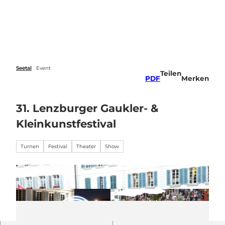
Z
u
Veranstaltungen
Webcams
Wetter
Suche
Menü
m
I
n
h
a
Seetal
Event
Teilen
l
PDF
Merken
t
31. Lenzburger Gaukler- &
Kleinkunstfestival
Turnen
Festival
Theater
Show