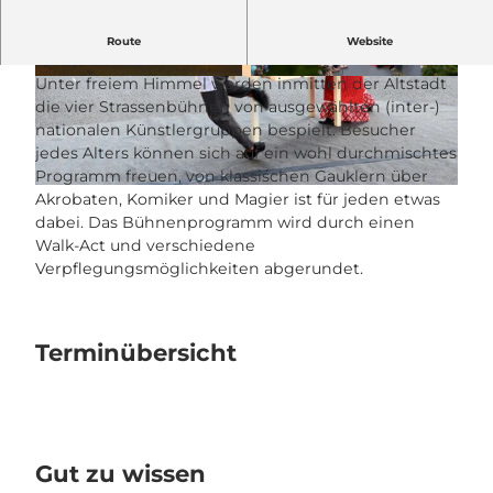
Ein Mix aus Attraktionen, Leidenschaft und
Route
Website
Lebensfreude
Unter freiem Himmel werden inmitten der Altstadt
© Guidle.com
© Guidle.com
die vier Strassenbühnen von ausgewählten (inter-)
nationalen Künstlergruppen bespielt. Besucher
jedes Alters können sich auf ein wohl durchmischtes
Programm freuen, von klassischen Gauklern über
© Guidle.com
Akrobaten, Komiker und Magier ist für jeden etwas
dabei. Das Bühnenprogramm wird durch einen
Walk-Act und verschiedene
Verpflegungsmöglichkeiten abgerundet.
Terminübersicht
Gut zu wissen