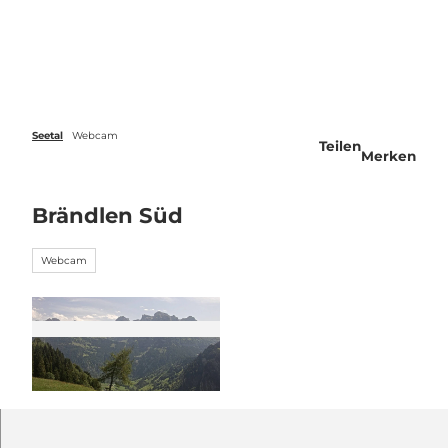
Z
u
Veranstaltungen
Webcams
Wetter
Suche
Menü
m
I
n
h
a
Seetal
Webcam
Teilen
l
Merken
t
Brändlen Süd
Webcam
©
CC-BY