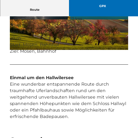
GPX
Route
5:10 h
21,52 km
H
H
20 m
18 m
a
a
449 m
469 m
l
l
20 m
l
l
Start: Mosen, Bahnhof
w
w
Ziel: Mosen, Bahnhof
H
i
i
a
l
l
l
e
e
l
r
r
Einmal um den Hallwilersee
w
s
s
Eine wunderbar entspannende Route durch
i
e
e
traumhafte Uferlandschaften rund um den
l
e
e
weitgehend unverbauten Hallwilersee mit vielen
e
spannenden Höhepunkten wie dem Schloss Hallwyl
r
oder ein Pfahlbauhaus sowie Möglichkeiten für
s
erfrischende Badepausen.
e
e