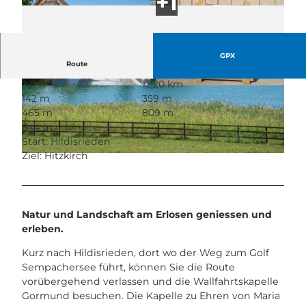
GPX
Route
3:11 h
12,20 km
© Seetal Tourismus, Seetal Tourismus
© Seetal Tourismus, Seetal Tourismus
142 m
359 m
465 m
809 m
344 m
Start: Hildisrieden
Ziel: Hitzkirch
© Seetal Tourismus, Seetal Tourismus
Natur und Landschaft am Erlosen geniessen und
erleben.
Kurz nach Hildisrieden, dort wo der Weg zum Golf
Sempachersee führt, können Sie die Route
vorübergehend verlassen und die Wallfahrtskapelle
Gormund besuchen. Die Kapelle zu Ehren von Maria