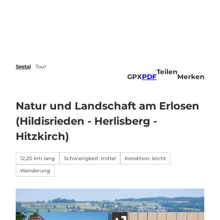
Z
u
Veranstaltungen
Webcams
Wetter
Suche
Menü
m
I
n
h
a
Seetal
Tour
Teilen
l
GPX
PDF
Merken
t
Natur und Landschaft am Erlosen
(Hildisrieden - Herlisberg -
Hitzkirch)
12,20 km lang
Schwierigkeit: mittel
Kondition: leicht
Wanderung