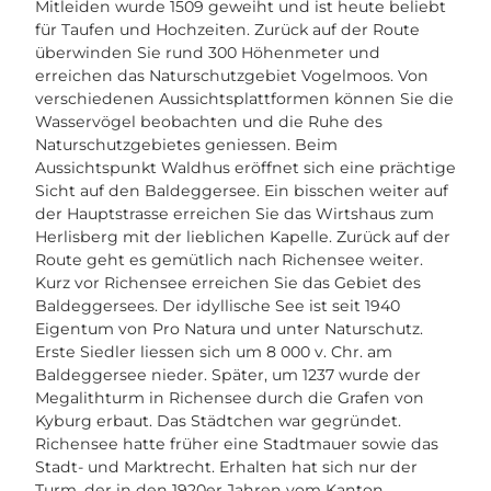
Mitleiden wurde 1509 geweiht und ist heute beliebt
für Taufen und Hochzeiten. Zurück auf der Route
überwinden Sie rund 300 Höhenmeter und
erreichen das Naturschutzgebiet Vogelmoos. Von
verschiedenen Aussichtsplattformen können Sie die
Wasservögel beobachten und die Ruhe des
Naturschutzgebietes geniessen. Beim
Aussichtspunkt Waldhus eröffnet sich eine prächtige
Sicht auf den Baldeggersee. Ein bisschen weiter auf
der Hauptstrasse erreichen Sie das Wirtshaus zum
Herlisberg mit der lieblichen Kapelle. Zurück auf der
Route geht es gemütlich nach Richensee weiter.
Kurz vor Richensee erreichen Sie das Gebiet des
Baldeggersees. Der idyllische See ist seit 1940
Eigentum von Pro Natura und unter Naturschutz.
Erste Siedler liessen sich um 8 000 v. Chr. am
Baldeggersee nieder. Später, um 1237 wurde der
Megalithturm in Richensee durch die Grafen von
Kyburg erbaut. Das Städtchen war gegründet.
Richensee hatte früher eine Stadtmauer sowie das
Stadt- und Marktrecht. Erhalten hat sich nur der
Turm, der in den 1920er Jahren vom Kanton