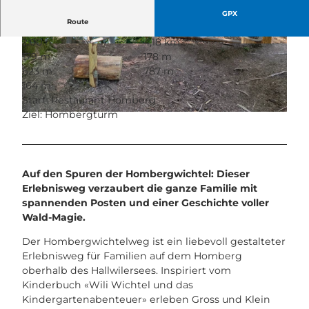
GPX
Route
2:00 h
4,18 km
© Diana Fry, Seetal Tourismus
© Corinne Huwiler, Hombergwichtel |
CC-BY
179 m
178 m
623 m
787 m
164 m
Start: Restaurant Homberg
Ziel: Hombergturm
© Corinne Huwiler, Hombergwichtel |
CC-BY
Auf den Spuren der Hombergwichtel: Dieser
Erlebnisweg verzaubert die ganze Familie mit
spannenden Posten und einer Geschichte voller
Wald-Magie.
Der Hombergwichtelweg ist ein liebevoll gestalteter
Erlebnisweg für Familien auf dem Homberg
oberhalb des Hallwilersees. Inspiriert vom
Kinderbuch «Wili Wichtel und das
Kindergartenabenteuer» erleben Gross und Klein