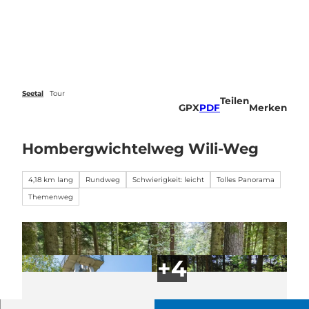
Z
u
Veranstaltungen
Webcams
Wetter
Suche
Menü
m
I
n
h
a
Seetal
Tour
Teilen
l
GPX
PDF
Merken
t
Hombergwichtelweg Wili-Weg
4,18 km lang
Rundweg
Schwierigkeit: leicht
Tolles Panorama
Themenweg