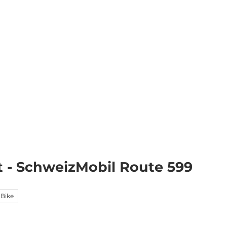
Veranstaltungen
Webcams
Wetter
Merkzettel
Suche
t - SchweizMobil Route 599
-Bike