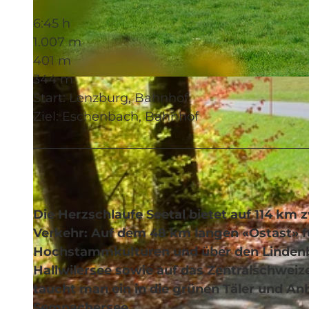
6:45 h
1.007 m
401 m
344 m
© Seetal Tourismus, Seetal Tourismus
Start: Lenzburg, Bahnhof
Ziel: Eschenbach, Bahnhof
Die Herzschlaufe Seetal bietet auf 114 k
Verkehr: Auf dem 48 km langen «Ostast» f
Hochstammkulturen und über den Lindenbe
Hallwilersee sowie auf das Zentralschwe
taucht man ein in die grünen Täler und A
Sempachersee.