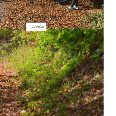
Kontaktdaten
5600
Lenzburg
Anreise
 vom
enden
tast»
r-