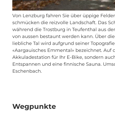
© Seetal Tourismus, perretfoto.ch
Von Lenzburg fahren Sie über üppige Felde
schmücken die reizvolle Landschaft. Das Sch
während die Trostburg in Teufenthal aus dem
von aussen bestaunt werden kann. Über die 
liebliche Tal wird aufgrund seiner Topograf
«Aargauisches Emmental» bezeichnet. Auf de
Akkuladestation für Ihr E-Bike, sondern au
Entspannen und eine finnische Sauna. Umso 
Eschenbach.
Wegpunkte