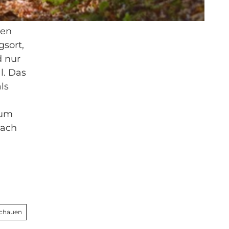
gen
gsort,
d nur
l. Das
ls
zum
nach
schauen