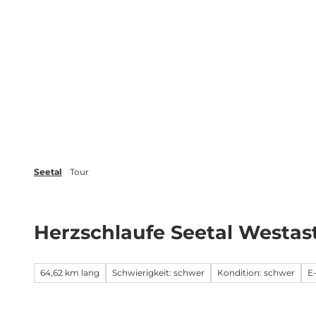
Z
r
Veranstaltungen
Blog
Broschüren
u
m
Erleben
Planen
Inspiration
I
n
h
a
l
t
Seetal
Tour
Herzschlaufe Seetal Westas
64,62 km lang
Schwierigkeit: schwer
Kondition: schwer
E