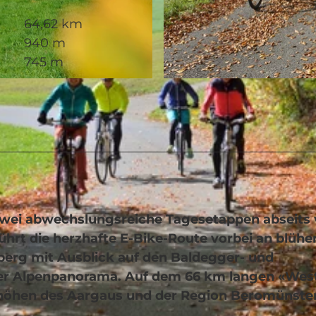
64,62 km
940 m
745 m
© Seetal Tourismus, perretfoto.ch
m zwei abwechslungsreiche Tagesetappen abseits
ührt die herzhafte E-Bike-Route vorbei an blüh
rg mit Ausblick auf den Baldegger- und
izer Alpenpanorama. Auf dem 66 km langen «Wes
nhöhen des Aargaus und der Region Beromünste