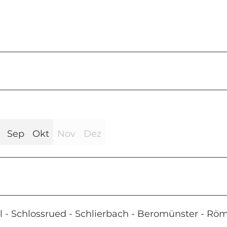
Sep
Okt
Nov
Dez
l - Schlossrued - Schlierbach - Beromünster - Röm