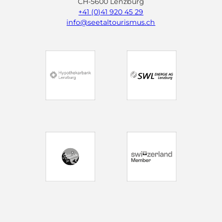
CH-5600 Lenzburg
+41 (0)41 920 45 29
info@seetaltourismus.ch
I
F
Y
n
a
o