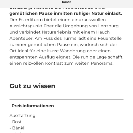
Am Esterliturm eröffnet sich ein weiter Blick über
Route
Lenzburg, während die Feuerstelle zu einer
gemütlichen Pause inmitten ruhiger Natur einlädt.
Der Esterliturm bietet einen eindrucksvollen
Aussichtspunkt über die Umgebung von Lenzburg
und verbindet Naturerlebnis mit einem Hauch
Abenteuer. Am Fuss des Turms lädt eine Feuerstelle
zu einer gemütlichen Pause ein, wodurch sich der
Ort ideal für eine kurze Wanderung oder einen
entspannten Ausflug eignet. Die ruhige Lage schafft
einen reizvollen Kontrast zum weiten Panorama.
Gut zu wissen
Preisinformationen
Ausstattung:
- Rost
- Bänkli