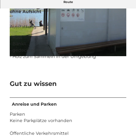
Route
Grillplatz Badi Boniswil, öffentlicher Badeplatz
ohne Aufsicht
Ausstattung:
- Rost
- Bänkli
© Seetal Tourismus, Seetal Tourismus
- gedeckter Unterstand
- Holz zum Sammeln in der Umgebung
© Seetal Tourismus, Seetal Tourismus
Gut zu wissen
Anreise und Parken
Parken
Keine Parkplätze vorhanden
Öffentliche Verkehrsmittel