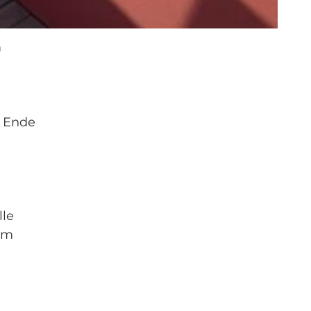
m
m Ende
lle
zum