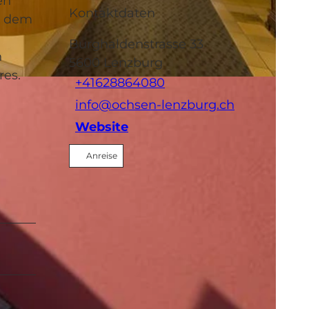
en
Kontaktdaten
d dem
Burghaldenstrasse 33
n
5600
Lenzburg
res.
+41628864080
info@ochsen-lenzburg.ch
Website
Anreise