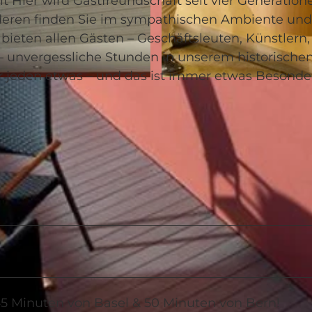
 Hier wird Gastfreundschaft seit vier Generation
nderen finden Sie im sympathischen Ambiente un
bieten allen Gästen – Geschäftsleuten, Künstlern,
 unvergessliche Stunden in unserem historische
ür jeden etwas – und das ist immer etwas Besonde
© swisshotel
45 Minuten von Basel & 50 Minuten von Bern!