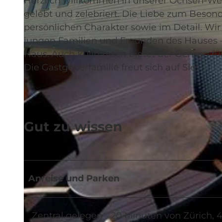
Herzlich willkommen in unserer Ochsen-Welt
gelebt und zelebriert. Die Liebe zum Beso
persönlichen Charakter sowie im Detail. Wir 
jungen Familien und Freunden des Hauses –
Haus. Auch kulinarisch bietet der Ochsen f
© swisshotel
Die Gastgeberfamilie freut sich auf Sie!
Gut zu wissen
Anreise und Parken
Zentral gelegen - 20 Minuten von Zürich, 