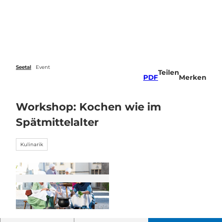
Z
u
Veranstaltungen
Webcams
Wetter
Suche
Menü
m
I
n
h
a
Seetal
Event
Teilen
l
PDF
Merken
t
Workshop: Kochen wie im
Spätmittelalter
Kulinarik
© Guidle.com