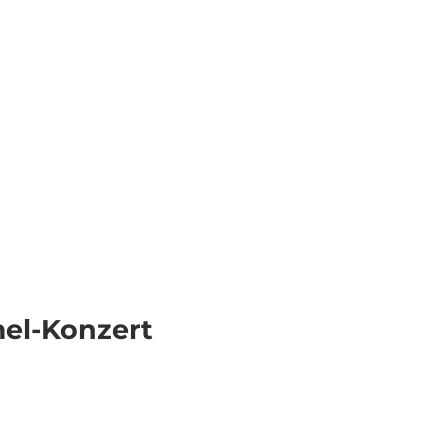
Veranstaltungen
Webcams
Wetter
Merkzettel
Suche
el-Konzert