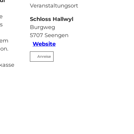
uf
Veranstaltungsort
e
Schloss Hallwyl
s
Burgweg
5707
Seengen
dem
Website
on.
Anreise
skasse