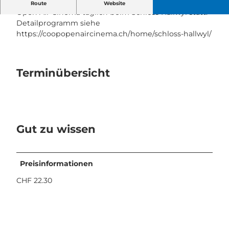
Open Air Kino vor wunderschöner Kulisse.
Route
Website
Open Air Cinema täglich beim Schloss Hallwyl statt.
Detailprogramm siehe
https://coopopenaircinema.ch/home/schloss-hallwyl/
Terminübersicht
Gut zu wissen
Preisinformationen
CHF 22.30