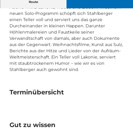
Manuel Stahlberger: «Es geht» Ein humorvoller
Route
Abend mit Diashows, Videos und Liedern In seinem
neuen Solo-Programm schöpft sich Stahlberger
einen Teller voll und serviert uns das ganze
Durcheinander in kleinen Happen. Darunter
Höhlenmalereien und Faustkeile seiner
Verwandtschaft von damals, aber auch Dokumente
aus der Gegenwart: Weihnachtsfilme, Kunst aus Sulz,
Berichte aus der Hitze und Lieder von der Aufräum-
Weltmeisterschaft. Ein Teller voll Lakonie, serviert
mit staubtrockenem Humor – wie wir es von
Stahlberger auch gewohnt sind.
Terminübersicht
Gut zu wissen