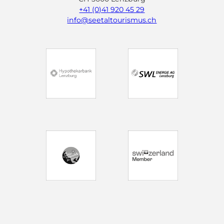
+41 (0)41 920 45 29
info@seetaltourismus.ch
I
F
Y
n
a
o