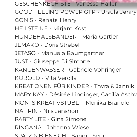
GESCHENKECHISTE - Vanessa Haller
GOOD FEELING POWER GFP - Ursula Jenny
© Guidle.com
GONIS - Renata Henry
HEILSTEINE - Mirjam Kost
HUNDEHALSBÄNDER - Maria Gärtler
JEMAKO - Doris Strebel
JETASO - Manuela Baumgartner
JUST - Giuseppe Di Simone
KANGENWASSER - Gabriele Vöhringer
KOBOLD - Vita Verolla
KREATIONEN FÜR KINDER - Thyra & Jannik
MARY KAY - Désirée Lindinger, Cäcilia Asc
MONI'S KREATIVSTÜBLI - Monika Brändle
NAHRIN - Nils Janshon
PARTY LITE - Gina Simone
RINGANA - Johanna Wiese
SPATZ & BIENE.CH - Sandra Senn