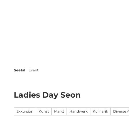
Z
r
Veranstaltungen
Blog
Broschüren
u
m
Erleben
Planen
Inspiration
I
n
h
a
l
t
Seetal
Event
Ladies Day Seon
Exkursion
Kunst
Markt
Handwerk
Kulinarik
Diverse 