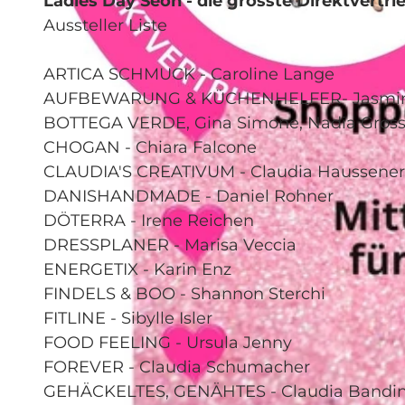
Ladies Day Seon - die grösste Direktvertr
Aussteller Liste
ARTICA SCHMUCK - Caroline Lange
AUFBEWARUNG & KÜCHENHELFER- Jasmin S
© Guidle.com
BOTTEGA VERDE, Gina Simone, Nadia Gro
CHOGAN - Chiara Falcone
CLAUDIA'S CREATIVUM - Claudia Haussener
DANISHANDMADE - Daniel Rohner
DÖTERRA - Irene Reichen
DRESSPLANER - Marisa Veccia
ENERGETIX - Karin Enz
FINDELS & BOO - Shannon Sterchi
FITLINE - Sibylle Isler
FOOD FEELING - Ursula Jenny
FOREVER - Claudia Schumacher
GEHÄCKELTES, GENÄHTES - Claudia Bandin