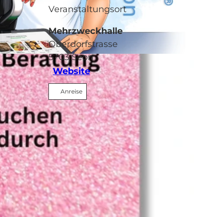
Veranstaltungsort
Mehrzweckhalle
Oberdorfstrasse
5703
Seon
Website
Anreise