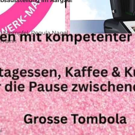
iebsausstellung im Aargau!
tempfel, Regula Nagel
© Guidle.com
ssmann
i