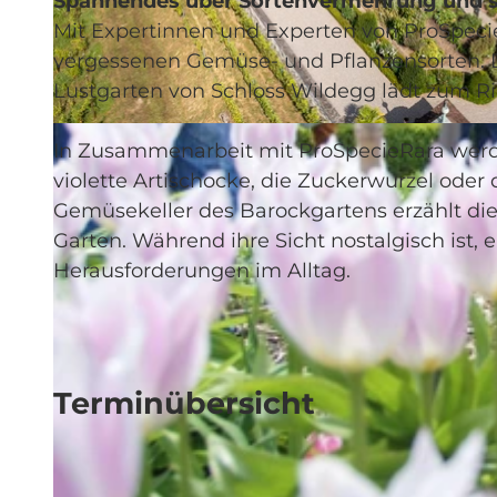
Spannendes über Sortenvermehrung und 
Mit Expertinnen und Experten von ProSpec
vergessenen Gemüse- und Pflanzensorten. 
Lustgarten von Schloss Wildegg lädt zum R
© Guidle.com
In Zusammenarbeit mit ProSpecieRara werden
violette Artischocke, die Zuckerwurzel oder 
Gemüsekeller des Barockgartens erzählt die l
Garten. Während ihre Sicht nostalgisch ist, e
Herausforderungen im Alltag.
Terminübersicht