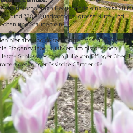
seltenes Gemüse.
ieRara unternehmen Besuchende eine Reise zu fa
Der rund 3300 Quadratmeter grosse Nutz- und
iechen und Staunen ein.
© Guidle.com
 hier alte und seltene Sorten wie zum Beispiel 
die Etagenzwiebel kultiviert. Im historischen
etzte Schlossbesitzerin Julie von Effinger über i
rörtert der zeitgenössische Gärtner die