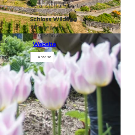
Veranstaltungsort
st
Schloss Wildegg
Effingerweg
5103
Möriken
die
Website
hren
Anreise